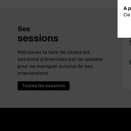
A p
Ce 
Ses
sessions
Retrouvez la liste de toutes les
sessions présentées par ce speaker
pour ne manquer aucune de ses
interventions.
Toutes les sessions