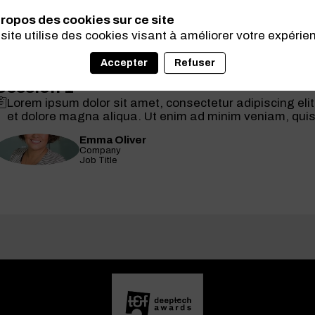
ropos des cookies sur ce site
site utilise des cookies visant à améliorer votre expérie
Accepter
Refuser
Session 1
Lorem ipsum dolor sit amet, consectetur adipiscing eli
et dolore magna aliqua. Ut enim ad minim veniam, quis n
Emma
Oliver
EO
Company
Job Title