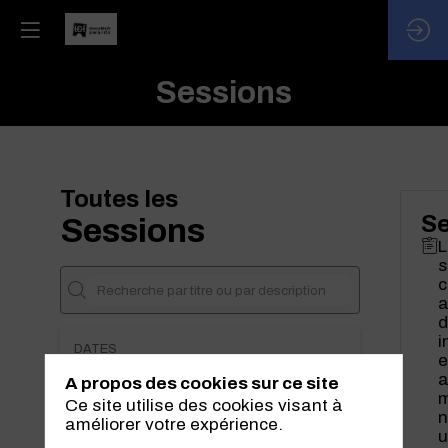
Sessions
Toutes les
Se
Sessions
L
s
c
a
d
i
DATES
e
a
A propos des cookies sur ce site
THÈMATIQUES
m
Ce site utilise des cookies visant à
n
améliorer votre expérience.
u
PARTENAIRES