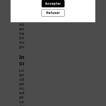
adipiscing
Accepter
elit.
Lectus
Refuser
cras
lectus
consectetur
ante
nascetur
interdum
magnis
pretium.
Informations
complémentaires
Lorem
ipsum
odor
amet,
consectetuer
adipiscing
elit.
Lectus