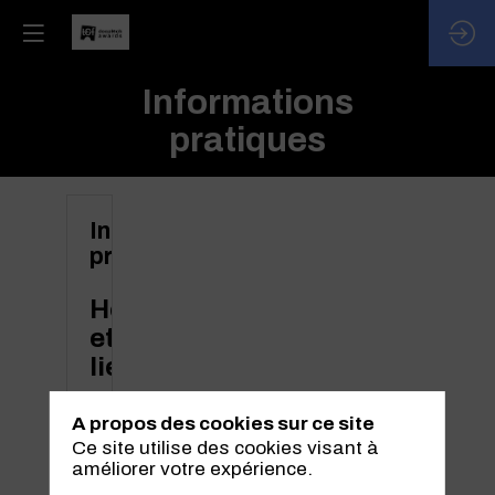
Informations
pratiques
Informations
pratiques
Horaires
et
lieu
Lorem
ipsum
A propos des cookies sur ce site
odor
Ce site utilise des cookies visant à
amet,
améliorer votre expérience.
consectetuer